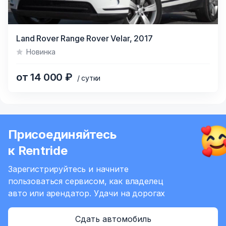
Item
Land Rover Range Rover Velar,
2017
1
Новинка
of
5
от 14 000 ₽
/ сутки
Присоединяйтесь
к Rentride
Зарегистрируйтесь и начните
пользоваться сервисом,
как владелец
авто или арендатор.
Удачи на дорогах
Сдать автомобиль