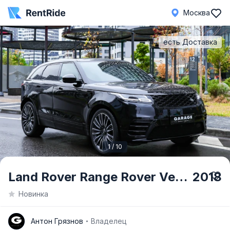
Москва
есть Доставка
1 / 10
Item
Land Rover Range Rover Velar,
2018
1
Новинка
of
10
А
Антон Грязнов
Владелец