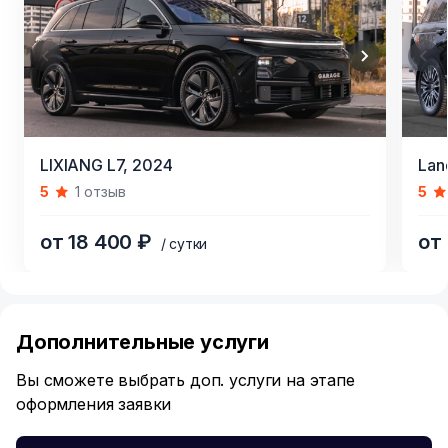
Item
Item
LIXIANG L7,
2024
Lan
1
1
5
1 отзыв
5
of
of
10
8
от 18 400 ₽
от
/ сутки
Item
1
of
Дополнительные услуги
6
Вы сможете выбрать доп. услуги на этапе
оформления заявки