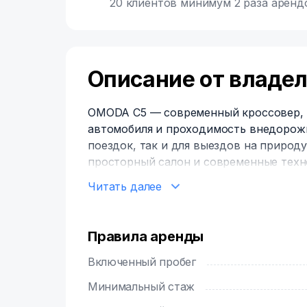
20 клиентов минимум 2 раза аренд
Описание от владе
OMODA C5 — современный кроссовер, к
автомобиля и проходимость внедорожн
поездок, так и для выездов на природу
просторный салон и современные техн
приятной.
Читать далее
Особенности автомобиля:
✅ Высокий дорожный просвет для уве
Правила аренды
✅ Просторный салон с удобными сиде
✅ Мультимедийная система с поддержко
Включенный пробег
Auto
Минимальный стаж
✅ Климат-контроль для комфортного 