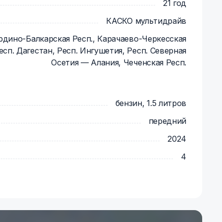
ля легкой парковки
21 год
альних поездок
КАСКО мультидрайв
рдино-Балкарская Респ., Карачаево-Черкесская
года
Респ. Дагестан, Респ. Ингушетия, Респ. Северная
Осетия — Алания, Чеченская Респ.
бензин, 1.5 литров
атежей
передний
ие автомобилей
2024
о вашему адресу
4