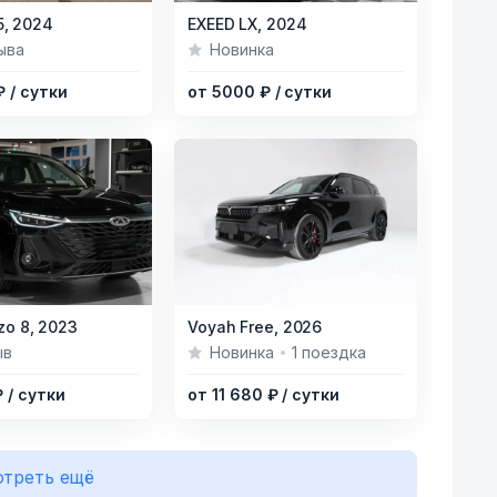
Item
,
2024
EXEED LX,
2024
1
ыва
Новинка
of
 ₽
/ сутки
от 5000 ₽
/ сутки
12
Item
zo 8,
2023
Voyah Free,
2026
1
ыв
Новинка
1 поездка
of
₽
/ сутки
от 11 680 ₽
/ сутки
3
треть ещё