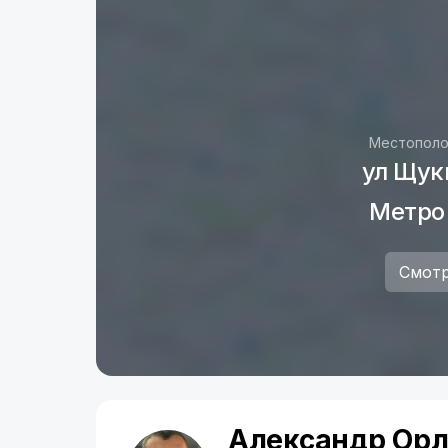
Местополо
ул Щук
Метро
Смотр
Александр Орл