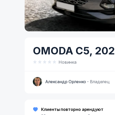
Item
1
of
OMODA C5,
202
7
Новинка
Александр Орленко
Владелец
А
Клиенты повторно арендуют