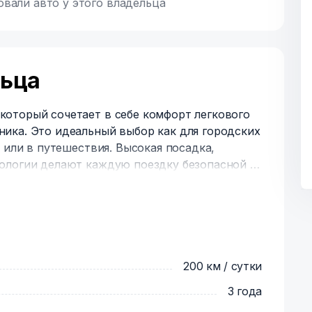
овали авто у этого владельца
льца
оторый сочетает в себе комфорт легкового
ика. Это идеальный выбор как для городских
 или в путешествия. Высокая посадка,
ологии делают каждую поездку безопасной и
ренной езды по неровным дорогам
ньями и регулировками
й Bluetooth, USB и Apple CarPlay/Android
200 км / сутки
3 года
микроклимата в салоне