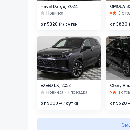
Item
Item
Haval Dargo,
2024
OMODA S5
1
1
Новинка
3 отз
5
of
of
от 5320 ₽
/ сутки
от 3880
19
19
Item
Item
EXEED LX,
2024
Chery Arri
1
1
Новинка
1 поездка
1 отз
5
of
of
от 5000 ₽
/ сутки
от 5520 
12
21
Смо