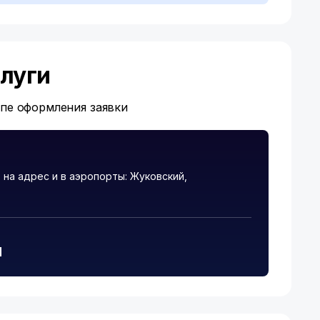
луги
апе оформления заявки
на адрес и в аэропорты: Жуковский,
и