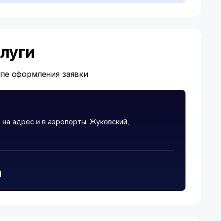
луги
апе оформления заявки
на адрес и в аэропорты: Жуковский,
и