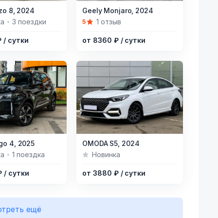
Item
zo 8,
2024
Geely Monjaro,
2024
1
ка
3 поездки
1 отзыв
5
of
₽
/ сутки
от 8360 ₽
/ сутки
14
Item
go 4,
2025
OMODA S5,
2024
1
ка
1 поездка
Новинка
of
₽
/ сутки
от 3880 ₽
/ сутки
19
треть ещё