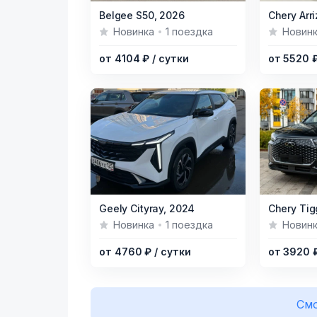
Item
Item
Belgee S50,
2026
Chery Arri
1
1
Новинка
1 поездка
Новин
of
of
от 4104 ₽
/ сутки
от 5520 
12
20
Item
Item
Geely Cityray,
2024
Chery Tig
1
1
Новинка
1 поездка
Новин
of
of
от 4760 ₽
/ сутки
от 3920 
7
11
Смо