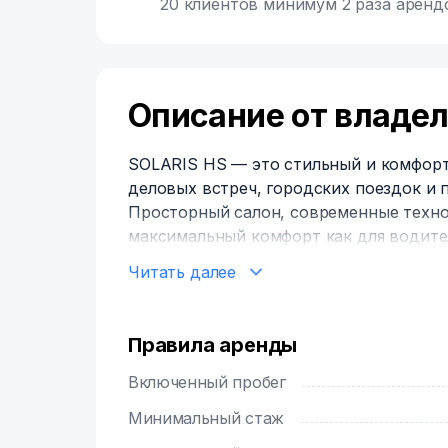
20 клиентов минимум 2 раза аренд
Описание от владе
SOLARIS HS — это стильный и комфорт
деловых встреч, городских поездок и 
Просторный салон, современные техно
максимальный комфорт как для водител
Читать далее
Особенности автомобиля:
✅ Просторный салон с комфортными 
✅ Климат-контроль для поддержания 
Правила аренды
✅ Мультимедийная система с поддержк
✅ Камера заднего вида и парктроник 
Включенный пробег
✅ Низкий расход топлива для эконом
Минимальный стаж