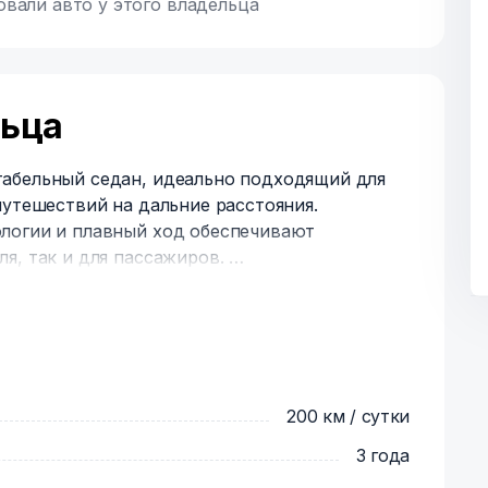
овали авто у этого владельца
льца
абельный седан, идеально подходящий для
путешествий на дальние расстояния.
логии и плавный ход обеспечивают
я, так и для пассажиров.
сиденьями
оптимальной температуры
ой Bluetooth и USB
для удобной парковки
200 км / сутки
ичных поездок
3 года