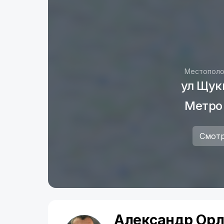
Местополо
ул Щук
Метро
Смотр
Александр Орл