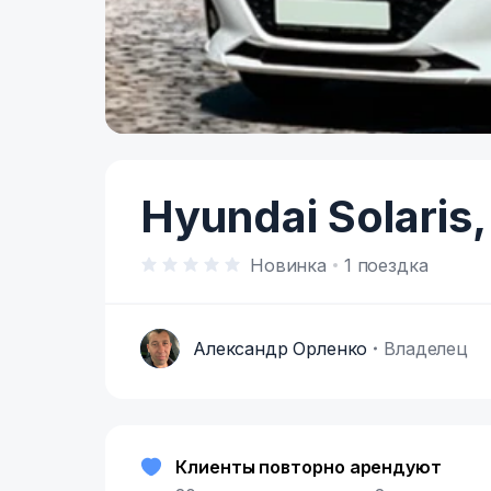
Item
1
of
Hyundai Solaris,
6
Новинка
1 поездка
Александр Орленко
Владелец
А
Клиенты повторно арендуют