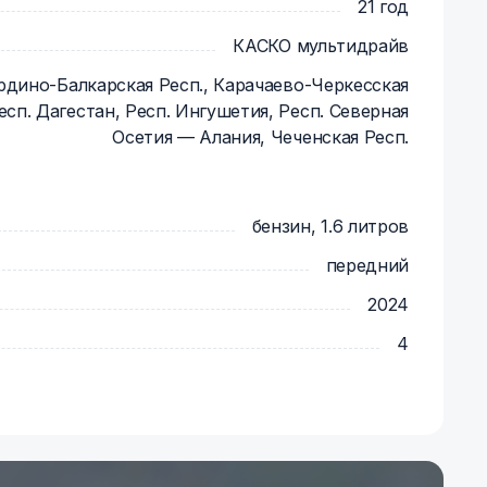
21 год
года
КАСКО мультидрайв
рдино-Балкарская Респ., Карачаево-Черкесская
Респ. Дагестан, Респ. Ингушетия, Респ. Северная
Осетия — Алания, Чеченская Респ.
атежей
бензин, 1.6 литров
су (по запросу)
передний
2024
4