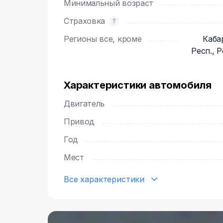
Условия аренды:
Минимальный возраст
📄 Минимальный возраст водителя: 21 
Страховка
📄 Водительский стаж: от 3 лет
📄 Залог: 5.000 рублей
Регионы все, кроме
Каба
Респ., 
Преимущества аренды]:
✅ Гибкие условия аренды
Характеристики автомобиля
✅ Прозрачные тарифы без скрытых пл
✅ Автомобили в отличном состоянии
Двигатель
✅ Доставка автомобиля по вашему адре
Привод
Год
Мест
Все характеристики