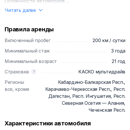
Особенности автомобиля:
✅ Высокий дорожный просвет для уверенной езды
Читать далее
по неровным дорогам
✅ Просторный салон с удобными сиденьями и
регулировками
Правила аренды
✅ Мультимедийная система с поддержкой
Включенный пробег
200 км / сутки
Bluetooth, USB и Apple CarPlay/Android Auto
✅ Климат-контроль для комфортного
Минимальный стаж
3 года
микроклимата в салоне
Минимальный возраст
21 год
✅ Камера заднего вида и парктроник для легкой
парковки
Страховка
КАСКО мультидрайв
✅ Экономичный расход топлива для дальних
Регионы
Кабардино-Балкарская Респ.,
поездок
все, кроме
Карачаево-Черкесская Респ., Респ.
Дагестан, Респ. Ингушетия, Респ.
Условия аренды:
Северная Осетия — Алания,
📄 Минимальный возраст водителя: 21 года
Чеченская Респ.
📄 Водительский стаж: от 3 лет
📄 Залог: 5.000 рублей
Характеристики автомобиля