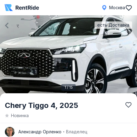
Москва
есть Доставка
1 / 15
Item
Chery Tiggo 4,
2025
1
Новинка
of
15
А
Александр Орленко
Владелец