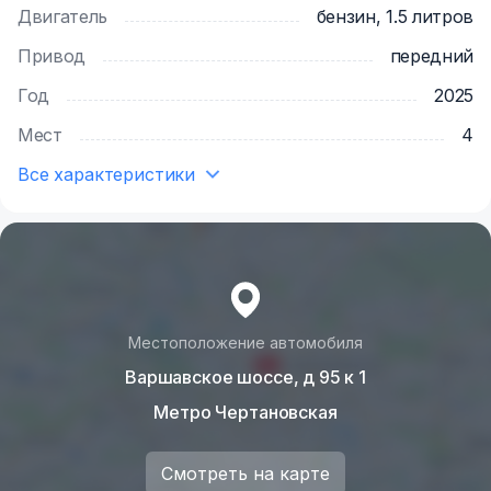
Почему выбирают нас?
Двигатель
бензин, 1.5 литров
✅ Гибкие условия аренды
Привод
передний
✅ Прозрачные тарифы без скрытых платежей
✅ Регулярное техническое обслуживание
Год
2025
автомобилей
Мест
4
✅ Возможность аренды с доставкой по вашему
адресу
Все характеристики
Местоположение автомобиля
Варшавское шоссе, д 95 к 1
Метро Чертановская
Смотреть на карте