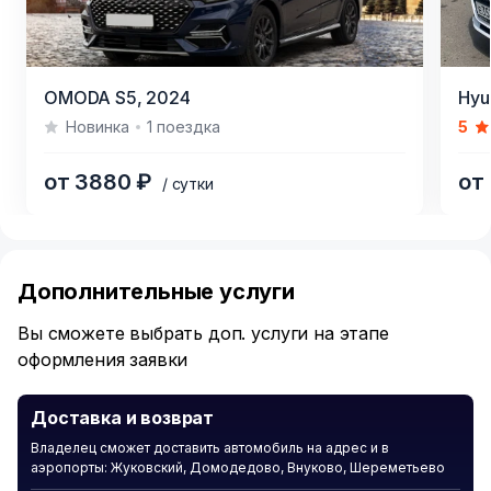
Item
Item
OMODA S5,
2024
Hyun
1
1
Новинка
1 поездка
5
of
of
4
9
от 3880 ₽
от
/ сутки
Item
1
of
Дополнительные услуги
6
Вы сможете выбрать доп. услуги на этапе
оформления заявки
Доставка и возврат
Владелец сможет доставить автомобиль на адрес и в
аэропорты: Жуковский, Домодедово, Внуково, Шереметьево