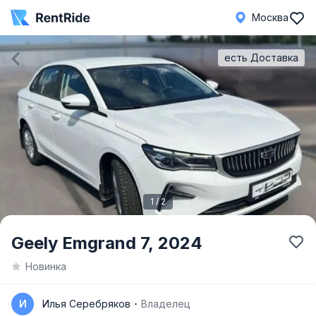
Москва
есть Доставка
1 / 2
Item
Geely Emgrand 7,
2024
1
Новинка
of
2
И
Илья Серебряков
Владелец