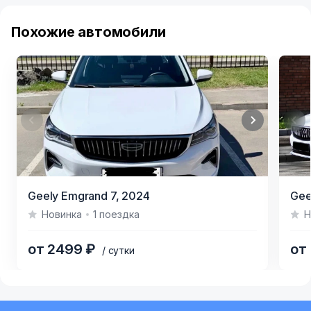
Похожие автомобили
Item
Item
Geely Emgrand 7,
2024
Gee
1
1
Новинка
1 поездка
Н
of
of
4
2
от 2499 ₽
от
/ сутки
Item
1