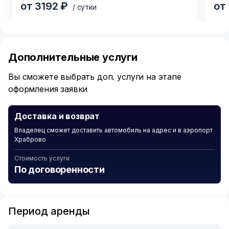
от 3192 ₽
от
/ сутки
Item
1
of
Дополнительные услуги
6
Вы сможете выбрать доп. услуги на этапе
оформления заявки
Доставка и возврат
Владелец сможет доставить автомобиль на адрес и в аэропорт
Храброво
Стоимость услуги
По договоренности
Период аренды