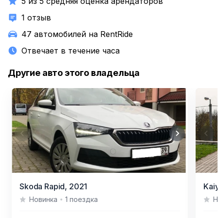
5 из 5 средняя оценка арендаторов
1 отзыв
47 автомобилей на RentRide
Отвечает в течение часа
Другие авто этого владельца
Item
Item
Skoda Rapid,
2021
Kaiy
1
1
Новинка
1 поездка
Н
of
of
2
3