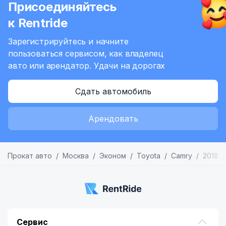
Присоединяйтесь
6
к Rentride
Зарегистрируйтесь и начните
пользоваться сервисом,
как владелец
авто или арендатор.
Удачи на дорогах
Сдать автомобиль
Арендовать
Прокат авто
Москва
Эконом
Toyota
Camry
2018
Сервис