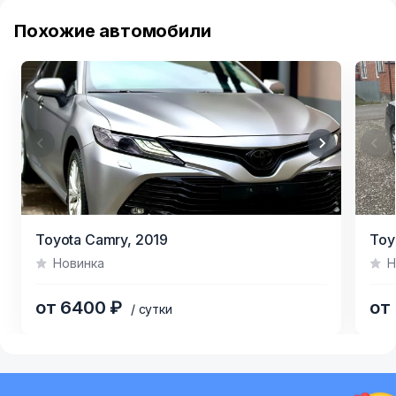
Похожие автомобили
Item
Item
Toyota Camry,
2019
Toy
1
1
Новинка
Н
of
of
4
7
от 6400 ₽
от
/ сутки
Item
1
of