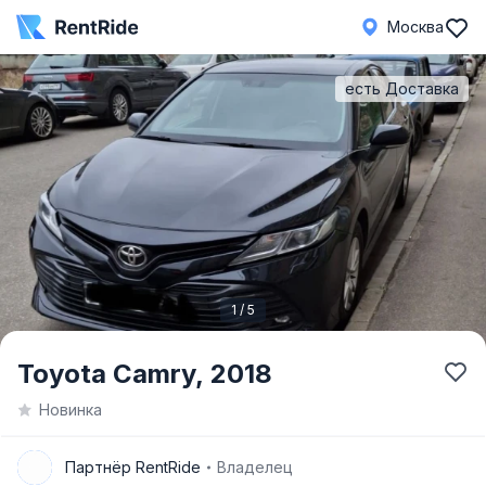
Москва
есть Доставка
1 / 5
Item
Toyota Camry,
2018
1
Новинка
of
5
П
Партнёр RentRide
Владелец