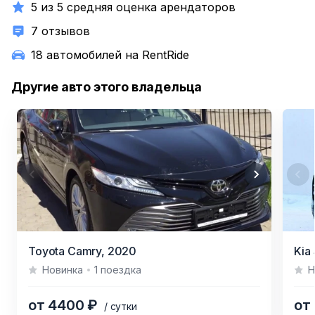
5 из 5 средняя оценка арендаторов
7 отзывов
18 автомобилей на RentRide
Другие авто этого владельца
Item
Item
Toyota Camry,
2020
Kia
1
1
Новинка
1 поездка
Н
of
of
4
5
от 4400 ₽
от
/ сутки