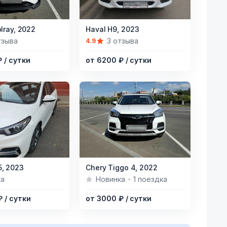
Item
lray,
2022
Haval H9,
2023
1
тзыва
3 отзыва
4.9
of
₽
/ сутки
от 6200 ₽
/ сутки
3
Item
,
2023
Chery Tiggo 4,
2022
1
ка
Новинка
1 поездка
of
 ₽
/ сутки
от 3000 ₽
/ сутки
8