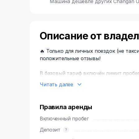
Машина дешевле других Changan UN
Описание от владе
🔥 Только для личных поездок (не такс
положительные отзывы!
В базовый тариф включён лимит пробега
Если Вы превысите этот лимит, кажды
Читать далее
рублей.
Автомобили застрахованы по КАСКО с ф
Правила аренды
ДТП, угона или ущерба автомобилю от
размером франшизы (подробнее в дого
Включенный пробег
дополнительную услугу по покрытию ри
Депозит