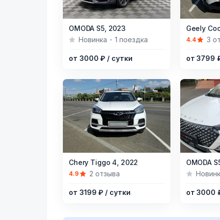
Item
Item
OMODA S5,
2023
Geely Coo
1
1
Новинка
1 поездка
3 о
4.4
of
of
от 3000 ₽
/ сутки
от 3799 
4
7
Item
Item
Chery Tiggo 4,
2022
OMODA S5
1
1
2 отзыва
Новин
4.9
of
of
от 3199 ₽
/ сутки
от 3000
7
6