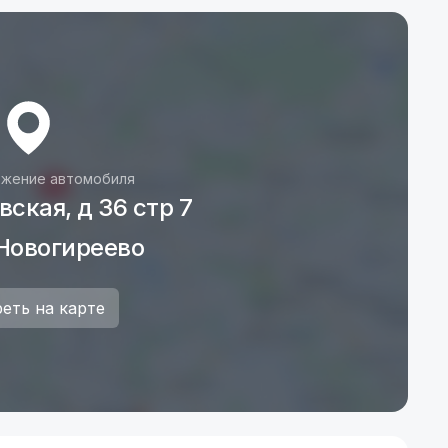
жение автомобиля
ская, д 36 стр 7
Новогиреево
еть на карте