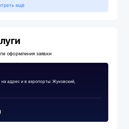
треть ещё
луги
апе оформления заявки
на адрес и в аэропорты: Жуковский,
и