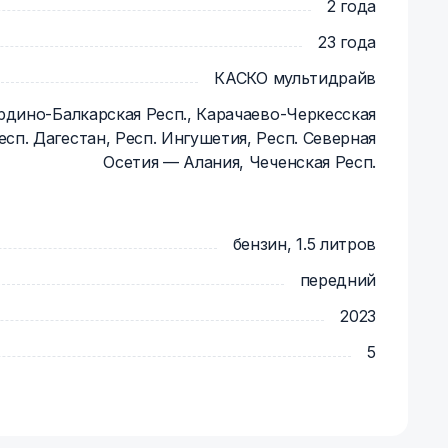
биль в чистом виде. Вам не обязательно
2 года
сть мойки составит от 1000 рублей. Также Вы
23 года
. При возврате автомобиля Вам нужно будет
 либо доплатить от 70 рублей за каждый литр
КАСКО мультидрайв
рдино-Балкарская Респ., Карачаево-Черкесская
Респ. Дагестан, Респ. Ингушетия, Респ. Северная
ь по всей территории Российской
Осетия — Алания, Чеченская Респ.
исключением Республик: Дагестан, Чечня,
аево-Черкесия, Северная Осетия — Алания, а
 Луганской Народной Республики,
бензин, 1.5 литров
передний
2023
5