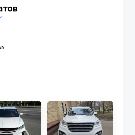
атов
ов