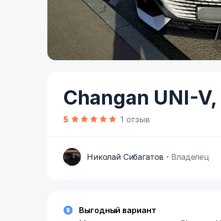
Item
1
of
Changan UNI-V,
7
5
1 отзыв
Николай Сибагатов
Владелец
Н
Выгодный вариант