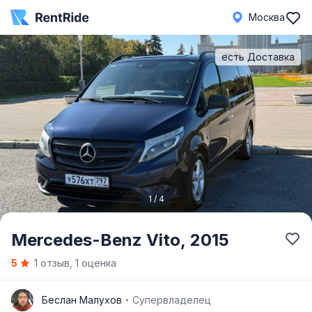
Москва
есть Доставка
1 / 4
Item
Mercedes-Benz Vito,
2015
1
5
1 отзыв, 1 оценка
of
4
Б
Беслан Малухов
Супервладелец