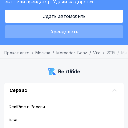
авто или арендатор.
Удачи на дорогах
Сдать автомобиль
Арендовать
Прокат авто
Москва
Mercedes-Benz
Vito
2015
Ми
Сервис
RentRide в России
Блог