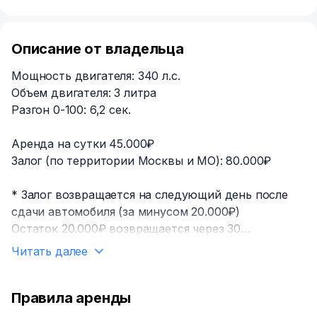
Описание от владельца
Мощность двигателя: 340 л.с.
Объем двигателя: 3 литра
Разгон 0-100: 6,2 сек.
Аренда на сутки 45.000₽
Залог (по территории Москвы и МО): 80.000₽
* Залог возвращается на следующий день после
сдачи автомобиля (за минусом 20.000₽)
Остаток 20.000₽ возвращается через 30
календарных дней.
Читать далее
Залог при аренде авто за пределы Москвы и МО
обсуждается индивидуально.
Правила аренды