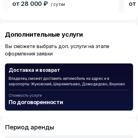
от 28 000 ₽
от
/ сутки
Item
1
of
Дополнительные услуги
6
Вы сможете выбрать доп. услуги на этапе
оформления заявки
Доставка и возврат
Владелец сможет доставить автомобиль на адрес и в
аэропорты: Жуковский, Шереметьево, Домодедово, Внуково
Стоимость услуги
По договоренности
Период аренды