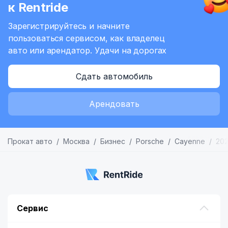
к Rentride
Зарегистрируйтесь и начните
пользоваться сервисом,
как владелец
авто или арендатор.
Удачи на дорогах
Сдать автомобиль
Арендовать
Прокат авто
Москва
Бизнес
Porsche
Cayenne
202
Сервис