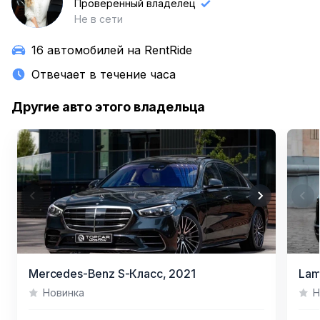
С
Проверенный владелец
Не в сети
16 автомобилей на RentRide
Отвечает в течение часа
Другие авто этого владельца
Item
Item
Mercedes-Benz S-Класс,
2021
Lam
1
1
Новинка
Н
of
of
15
13