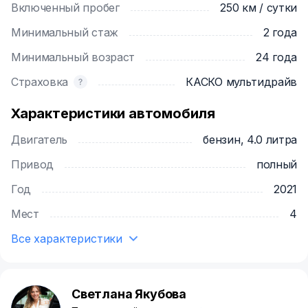
Включенный пробег
250 км / сутки
График работы: круглосуточно
Выдача авто производится бесплатно в офисе с
Минимальный стаж
2 года
10:00 до 22:00
Минимальный возраст
24 года
В нерабочее время выдача из офиса
осуществляется платно.
Страховка
КАСКО мультидрайв
Доставка по Москве до МКАД - 3.000₽
Характеристики автомобиля
Доставка за МКАД - от 5.000₽
Двигатель
бензин, 4.0 литра
На авто предоставляется ОСАГО и КАСКО без
Привод
полный
франшизы.
Год
2021
Мест
4
Все характеристики
Светлана Якубова