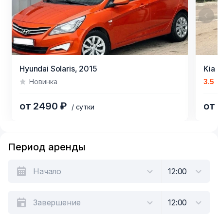
Item
Hyundai Solaris,
2015
Kia
1
Новинка
3.5
of
4
от 2490 ₽
от
/ сутки
Item
1
Период аренды
of
6