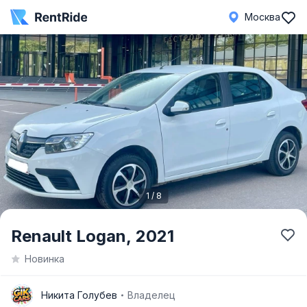
Москва
1 / 8
Item
Renault Logan,
2021
1
Новинка
of
8
Н
Никита Голубев
Владелец