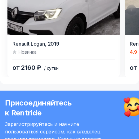
Item
Renault Logan,
2019
Ren
1
Новинка
4.9
of
6
от 2160 ₽
от
/ сутки
Item
1
of
Присоединяйтесь
6
к Rentride
Зарегистрируйтесь и начните
пользоваться сервисом,
как владелец