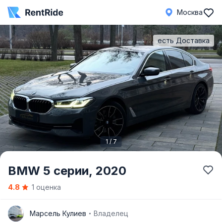
Москва
есть Доставка
1 / 7
Item
BMW 5 серии,
2020
1
4.8
1 оценка
of
7
М
Марсель Кулиев
Владелец