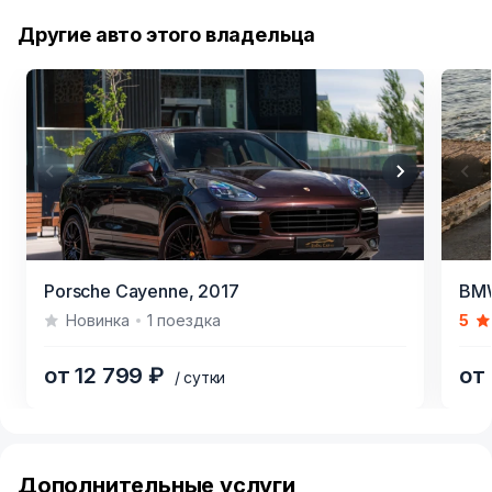
Другие авто этого владельца
Item
Item
Porsche Cayenne,
2017
BMW
1
1
Новинка
1 поездка
5
of
of
5
3
от 12 799 ₽
от
/ сутки
Item
1
of
Дополнительные услуги