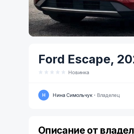
Item
1
of
Ford Escape,
20
7
Новинка
Нина Симольчук
Владелец
Н
Описание от владе