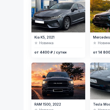
Item
Item
Kia K5,
2021
1
1
Новинка
Новин
of
of
от 4400 ₽
/ сутки
от 14 80
6
11
Item
Item
RAM 1500,
2022
Tesla Mod
1
1
Новинка
Новин