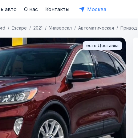
ь авто
О нас
Контакты
Москва
ord
Escape
2021
Универсал
Автоматическая
Привод
есть Доставка