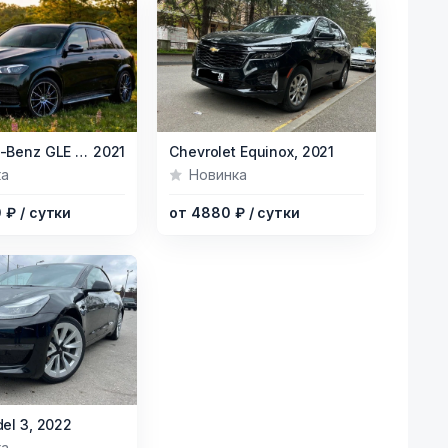
Item
Mercedes-Benz GLE AMG,
2021
Chevrolet Equinox,
2021
1
ка
Новинка
of
0 ₽
/ сутки
от 4880 ₽
/ сутки
7
el 3,
2022
ка