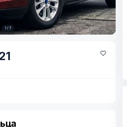
1 / 7
21
льца