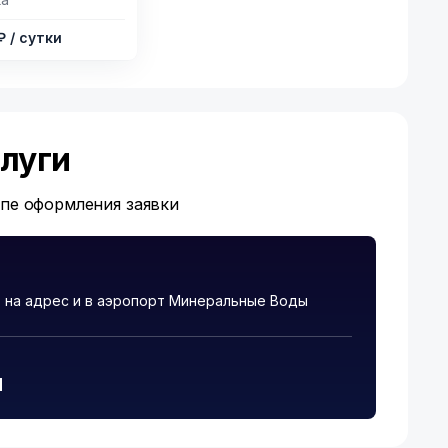
 ₽
/ сутки
луги
апе оформления заявки
 на адрес и в аэропорт Минеральные Воды
и