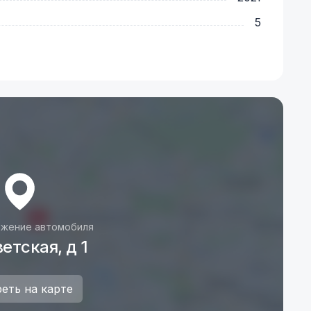
5
жение автомобиля
етская, д 1
еть на карте