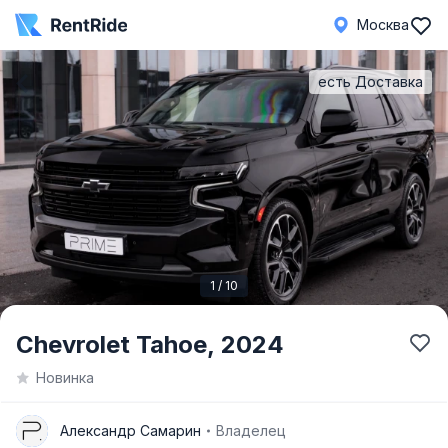
Москва
есть Доставка
1 / 10
Item
Chevrolet Tahoe,
2024
1
Новинка
of
10
А
Александр Самарин
Владелец