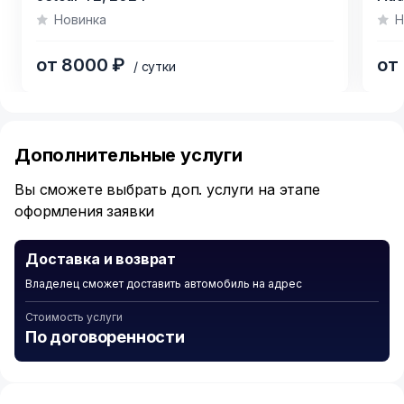
1
Новинка
Н
of
9
от 8000 ₽
от
/ сутки
Item
1
of
Дополнительные услуги
6
Вы сможете выбрать доп. услуги на этапе
оформления заявки
Доставка и возврат
Владелец сможет доставить автомобиль на адрес
Стоимость услуги
По договоренности