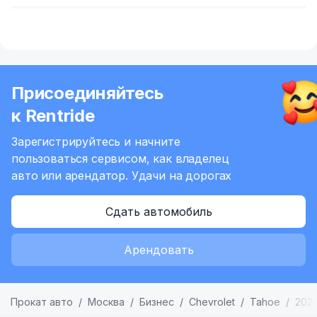
Присоединяйтесь
к Rentride
Зарегистрируйтесь и начните
пользоваться сервисом,
как владелец
авто или арендатор.
Удачи на дорогах
Сдать автомобиль
Арендовать
Прокат авто
Москва
Бизнес
Chevrolet
Tahoe
202