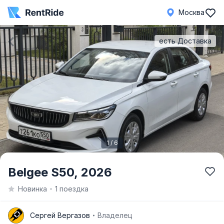
Москва
есть Доставка
1 / 6
Item
Belgee S50,
2026
1
Новинка
1 поездка
of
6
С
Сергей Вергазов
Владелец