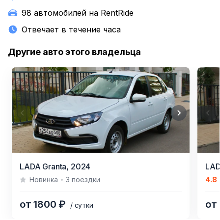
98 автомобилей на RentRide
Отвечает в течение часа
Другие авто этого владельца
Item
Item
LADA Granta,
2024
LAD
1
1
Новинка
3 поездки
4.8
of
of
8
6
от 1800 ₽
от
/ сутки