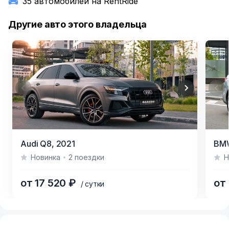
35 автомобилей на RentRide
Другие авто этого владельца
Item
Item
Audi Q8,
2021
BMW
1
1
Новинка
2 поездки
Н
of
of
10
9
от 17 520 ₽
от
/ сутки
Item
1
of