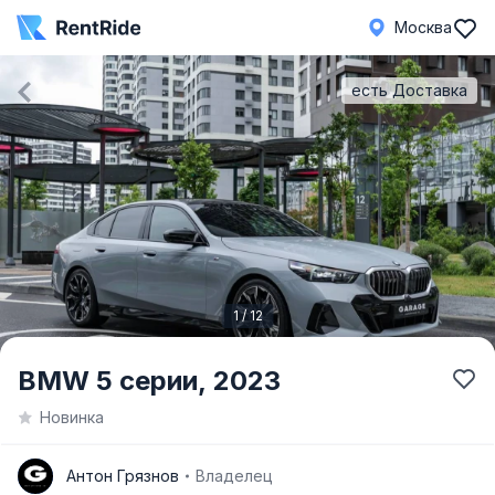
Москва
есть Доставка
1 / 12
Item
BMW 5 серии,
2023
1
Новинка
of
12
А
Антон Грязнов
Владелец