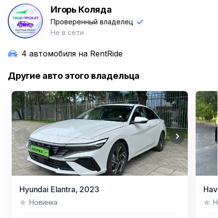
Игорь Коляда
И
Проверенный владелец
Не в сети
4 автомобиля на RentRide
Другие авто этого владельца
Item
Item
Hyundai Elantra,
2023
Hava
1
1
Новинка
Н
of
of
7
6