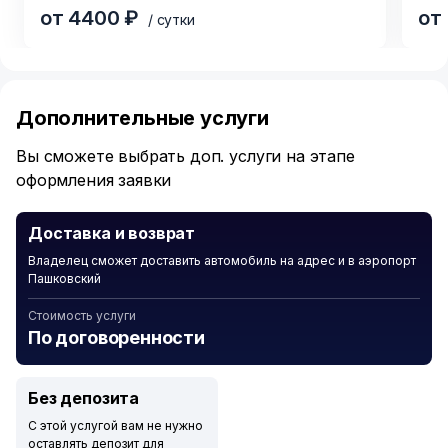
от 4400 ₽
от
/ сутки
Item
1
of
Дополнительные услуги
3
Вы сможете выбрать доп. услуги на этапе
оформления заявки
Доставка и возврат
Владелец сможет доставить автомобиль на адрес и в аэропорт
Пашковский
Стоимость услуги
По договоренности
Без депозита
С этой услугой вам не нужно
оставлять депозит для