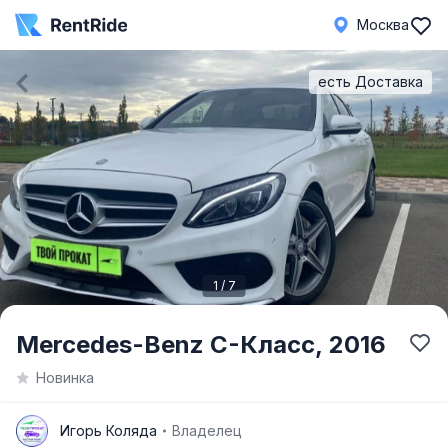
Москва
есть Доставка
1 / 7
Item
Mercedes-Benz C-Класс,
2016
1
Новинка
of
7
И
Игорь Коляда
Владелец