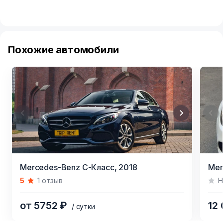
Похожие автомобили
Item
Item
Mercedes-Benz C-Класс,
2018
Mer
1
1
5
1 отзыв
Н
of
of
6
4
от 5752 ₽
12
/ сутки