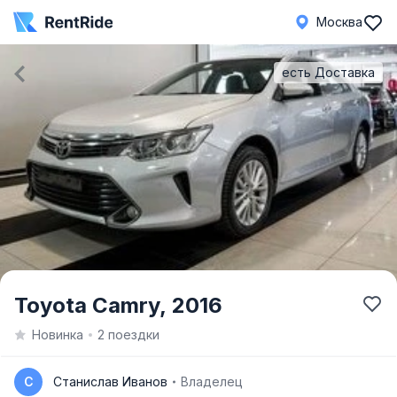
Москва
есть Доставка
Item
Toyota Camry,
2016
1
Новинка
2 поездки
of
1
С
Станислав Иванов
Владелец