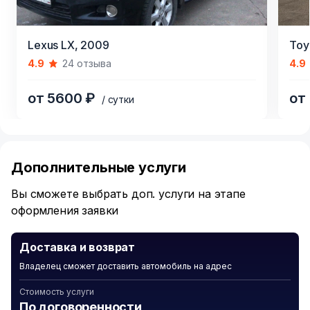
Item
Item
Lexus LX,
2009
Toy
1
1
4.9
24 отзыва
4.9
of
of
7
5
от 5600 ₽
от
/ сутки
Item
1
of
Дополнительные услуги
2
Вы сможете выбрать доп. услуги на этапе
оформления заявки
Доставка и возврат
Владелец сможет доставить автомобиль на адрес
Стоимость услуги
По договоренности