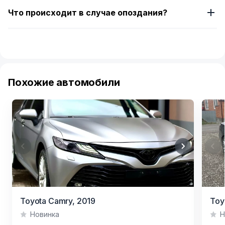
Что происходит в случае опоздания?
Похожие автомобили
Item
Item
Toyota Camry,
2019
Toy
1
1
Новинка
Н
of
of