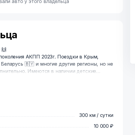
вали авто у этого владельца
льца
 🙌
поколения АКПП 2023г. Поездки в Крым,
Беларусь 🇧🇾 и многие другие регионы, но не
олнительно. Имеются в наличии детские
 лет, стаж от 3х лет. Работаем с юр лицами.
ренды. График работы с 10-20 часов. По
300 км / сутки
10 000 ₽