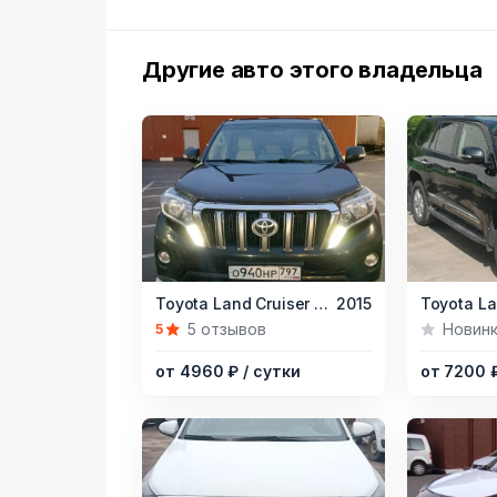
Другие авто этого владельца
Item
Item
Toyota Land Cruiser Prado,
2015
1
1
5 отзывов
Новин
5
of
of
от 4960 ₽
/ сутки
от 7200 
14
12