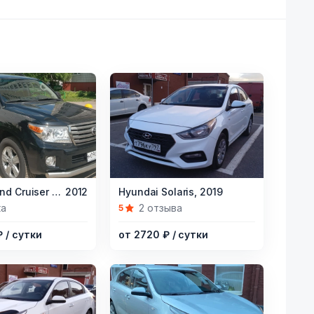
Item
Toyota Land Cruiser 200,
2012
Hyundai Solaris,
2019
1
ка
2 отзыва
5
of
₽
/ сутки
от 2720 ₽
/ сутки
7