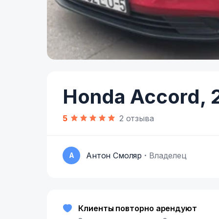
Item
1
of
Honda Accord,
10
5
2 отзыва
Антон Смоляр
Владелец
А
Клиенты повторно арендуют