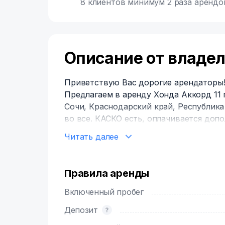
8 клиентов минимум 2 раза арендо
Описание от владе
Приветствую Вас дорогие арендаторы!
Предлагаем в аренду Хонда Аккорд 11 
Сочи, Краснодарский край, Республика 
во все. КАСКО есть, оплачивается доп
кресла, бустер. Оформление договора и проверка документов удаленно по
Читать далее
Мах/WhatsApp/телеграм. . Возраст от 25
Удобные способы продления и оплаты а
любым вопросам звоните или пишите.
Правила аренды
Включенный пробег
Депозит