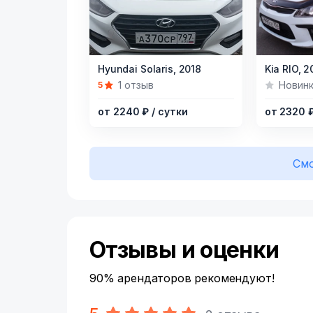
Item
Item
Hyundai Solaris,
2018
Kia RIO,
2
1
1
1 отзыв
Новин
5
of
of
от 2240 ₽
/ сутки
от 2320 
8
8
Смо
Отзывы и оценки
90% арендаторов рекомендуют!