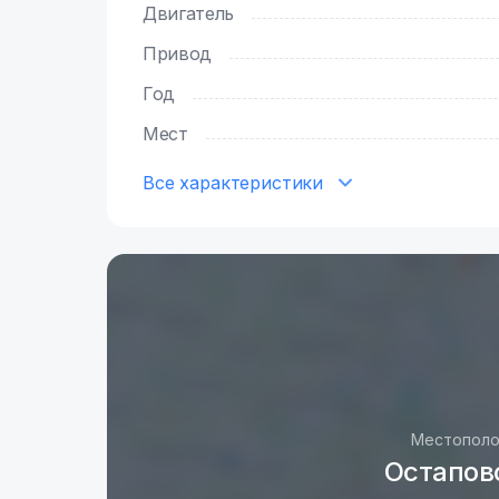
Двигатель
Привод
Год
Мест
Все характеристики
Местополо
Остаповс