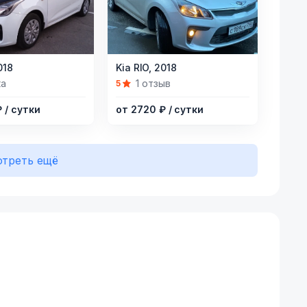
Item
018
Kia RIO,
2018
1
ка
1 отзыв
5
of
₽
/ сутки
от 2720 ₽
/ сутки
5
треть ещё