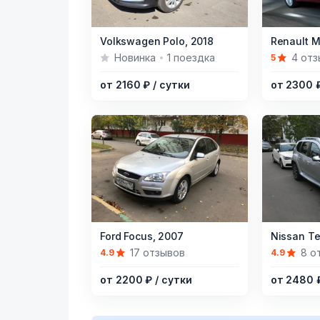
Item
Item
Volkswagen Polo,
2018
Renault 
1
1
Новинка
1 поездка
4 отз
5
of
of
от 2160 ₽
/ сутки
от 2300 
7
6
Item
Item
Ford Focus,
2007
Nissan Te
1
1
17 отзывов
8 о
4.9
4.9
of
of
от 2200 ₽
/ сутки
от 2480
4
6