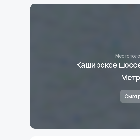
По ссылкам можете ознакомиться и с 
Хундай Матрикс АКПП
https://rentride.ru/cars/58334/
Местополо
Каширское шоссе
https://rentride.ru/cars/504921
Метр
https://rentride.ru/cars/243860/
Смотр