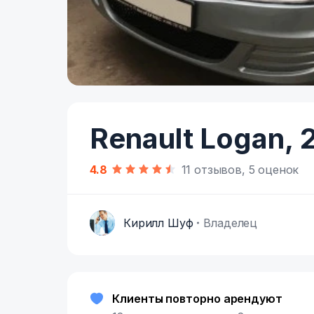
Item
1
of
Renault Logan,
2
4
4.8
11 отзывов, 5 оценок
Кирилл Шуф
Владелец
К
Клиенты повторно арендуют