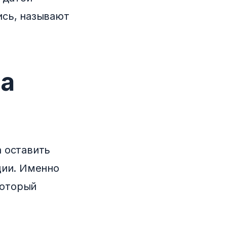
ись, называют
ва
 оставить
ции. Именно
который