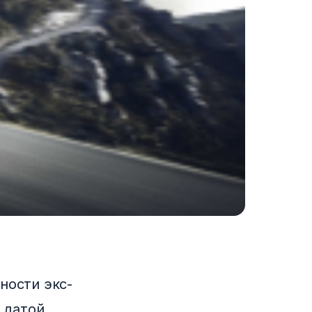
ности экс-
 датой