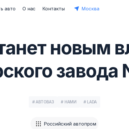
ь авто
О нас
Контакты
Москва
танет новым 
ского завода 
# АВТОВАЗ
# НАМИ
# LADA
Российский автопром