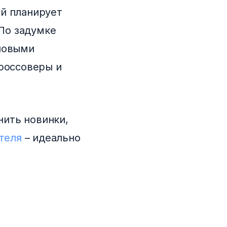
ей планирует
По задумке
 новыми
кроссоверы и
ить новинки,
теля
– идеально