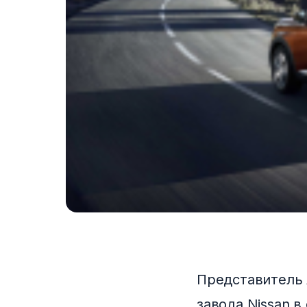
Представитель 
завода Nissan в