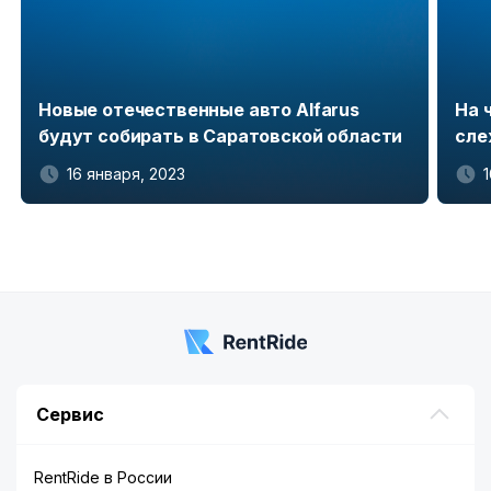
Новые отечественные авто Alfarus
На 
будут собирать в Саратовской области
сле
16 января, 2023
Item
1
of
5
Сервис
RentRide в России