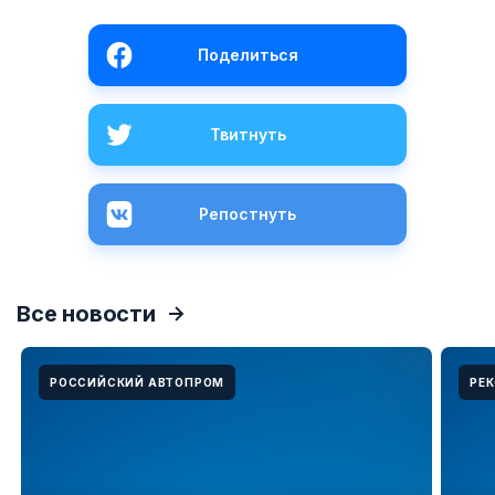
Поделиться
Твитнуть
Репостнуть
Все новости
РОССИЙСКИЙ АВТОПРОМ
РЕ