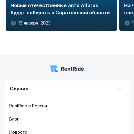
Новые отечественные авто Alfarus
На 
будут собирать в Саратовской области
сле
16 января, 2023
Item
1
of
5
Сервис
RentRide в России
Блог
Новости