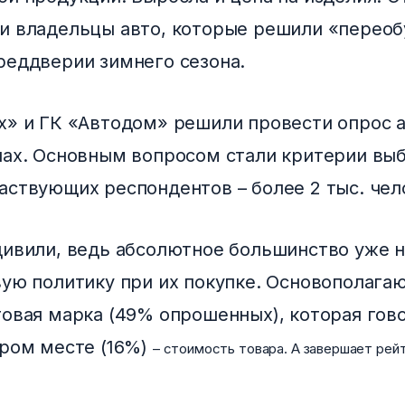
и владельцы авто, которые решили «переоб
реддверии зимнего сезона.
х» и ГК «Автодом» решили провести опрос 
нах. Основным вопросом стали критерии вы
аствующих респондентов – более 2 тыс. чел
дивили, ведь абсолютное большинство уже н
вую политику при их покупке. Основополаг
говая марка (49% опрошенных), которая гово
ором месте (16%)
–
стоимость товара. А завершает рей