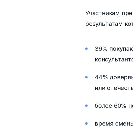
Участникам пре
результатам ко
39% покупаю
консультант
44% доверяю
или отечест
более 60% н
время смены