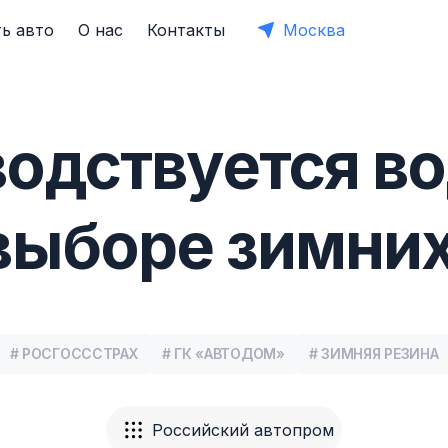
ь авто
О нас
Контакты
Москва
одствуется в
выборе зимни
# РОСГОСССТРАХ
# ГК «АВТОДОМ»
# ЗИМНЯЯ РЕЗИНА
Российский автопром