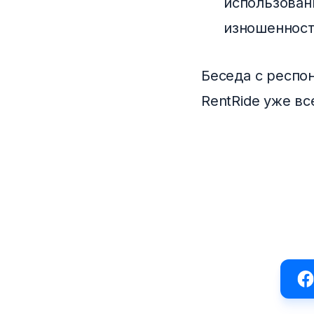
использован
изношенност
Беседа с респо
RentRide уже в