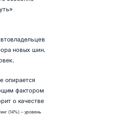
уть»
автовладельцев
бора новых шин.
овек.
е опирается
ающим фактором
рит о качестве
тинг (14%)
–
уровень