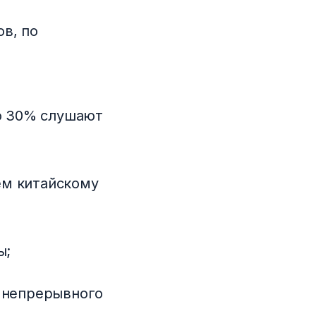
в, по
ко 30% слушают
ем китайскому
ы;
 непрерывного