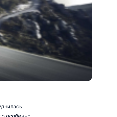
уднилась
то особенно