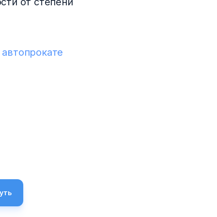
сти от степени
в
автопрокате
уть