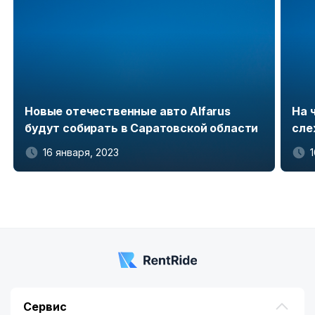
Новые отечественные авто Alfarus
На 
будут собирать в Саратовской области
сле
16 января, 2023
Item
1
of
5
Сервис