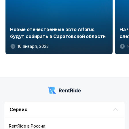
Новые отечественные авто Alfarus
На 
будут собирать в Саратовской области
сле
16 января, 2023
Item
1
of
5
Сервис
RentRide в России