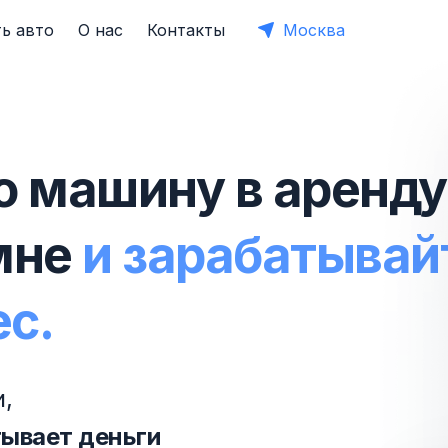
ь авто
О нас
Контакты
Москва
ю машину в аренду
мне
и зарабатывай
ес.
,
тывает деньги