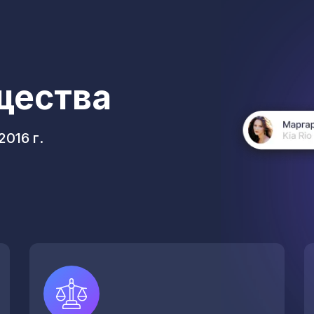
щества
016 г.