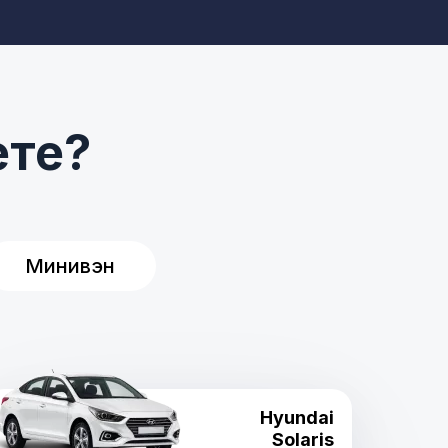
ете?
Минивэн
Hyundai
Solaris