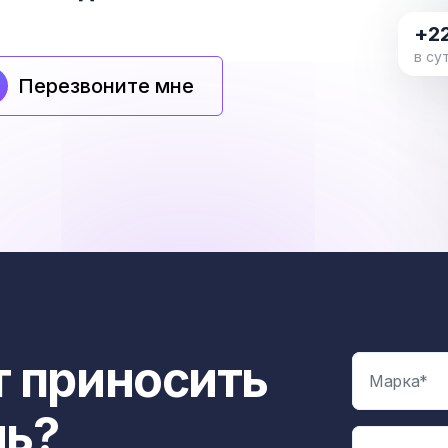
+2
в су
Перезвоните мне
 приносить
ль?