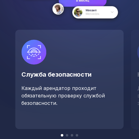
Служба безопасности
Каждый арендатор проходит
обязательную проверку службой
безопасности.
Item
item
item
item
item