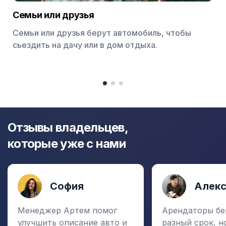
Семьи или друзья
Семьи или друзья берут автомобиль, чтобы
сьездить на дачу или в дом отдыха.
Item
1
item
item
item
of
0
1
2
3
Отзывы владельцев,
которые уже с нами
София
Алек
Менеджер Артем помог
Арендаторы бе
улучшить описание авто и
разный срок, н