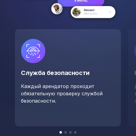
Служба безопасности
Каждый арендатор проходит
обязательную проверку службой
безопасности.
Item
item
item
item
item