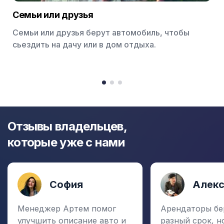
Семьи или друзья
Семьи или друзья берут автомобиль, чтобы
сьездить на дачу или в дом отдыха.
Item
1
item
item
item
of
0
1
2
3
Отзывы владельцев,
которые уже с нами
София
Алек
Менеджер Артем помог
Арендаторы бе
улучшить описание авто и
разный срок, н