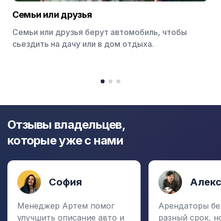
Семьи или друзья
Семьи или друзья берут автомобиль, чтобы
сьездить на дачу или в дом отдыха.
Item
1
item
item
item
of
0
1
2
3
Отзывы владельцев,
которые уже с нами
София
Алек
Менеджер Артем помог
Арендаторы бе
улучшить описание авто и
разный срок, н