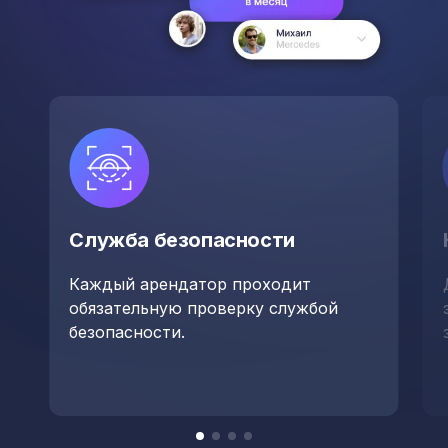
Служба безопасности
Каждый арендатор проходит
обязательную проверку службой
безопасности.
Item
item
item
item
item