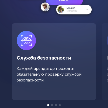
Служба безопасности
Каждый арендатор проходит
обязательную проверку службой
безопасности.
Item
item
item
item
item