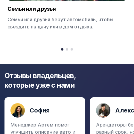
Семьи или друзья
Семьи или друзья берут автомобиль, чтобы
сьездить на дачу или в дом отдыха.
Item
1
item
item
item
of
0
1
2
3
Отзывы владельцев,
которые уже с нами
София
Алек
Менеджер Артем помог
Арендаторы бе
улучшить описание авто и
разный срок, н