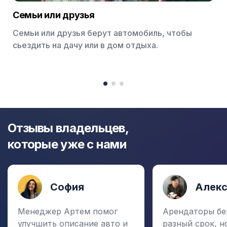
Семьи или друзья
Семьи или друзья берут автомобиль, чтобы
сьездить на дачу или в дом отдыха.
Item
1
item
item
item
of
0
1
2
3
Отзывы владельцев,
которые уже с нами
София
Алек
Менеджер Артем помог
Арендаторы бе
улучшить описание авто и
разный срок, н