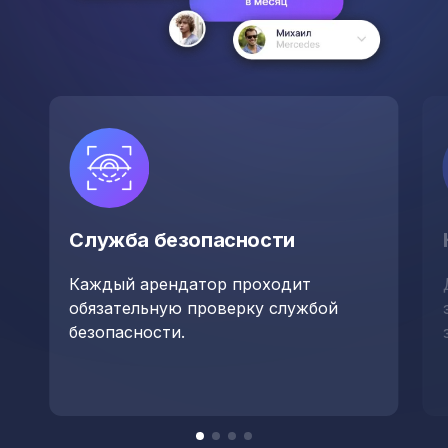
Служба безопасности
Каждый арендатор проходит
обязательную проверку службой
безопасности.
Item
item
item
item
item