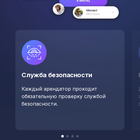
Служба безопасности
Каждый арендатор проходит
обязательную проверку службой
безопасности.
Item
item
item
item
item