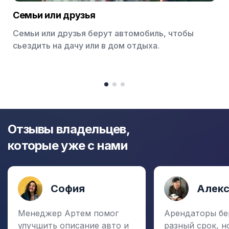
Семьи или друзья
Семьи или друзья берут автомобиль, чтобы
сьездить на дачу или в дом отдыха.
Item
1
item
item
item
of
0
1
2
3
Отзывы владельцев,
которые уже с нами
София
Алек
Менеджер Артем помог
Арендаторы бе
улучшить описание авто и
разный срок, н