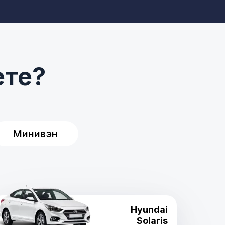
ете?
Минивэн
Hyundai
Solaris