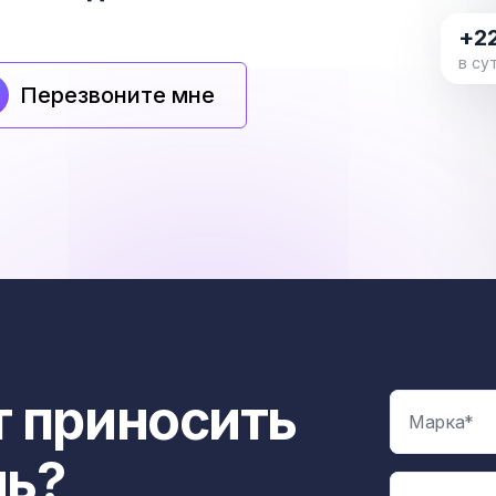
+2
в су
Перезвоните мне
 приносить
ль?