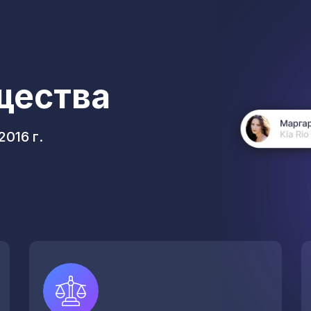
щества
016 г.