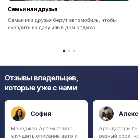
Семьи или друзья
Семьи или друзья берут автомобиль, чтобы
сьездить на дачу или в дом отдыха.
Item
1
item
item
item
of
0
1
2
3
Отзывы владельцев,
которые уже с нами
София
Алек
Менеджер Артем помог
Арендаторы бе
улучшить описание авто и
разный срок, н