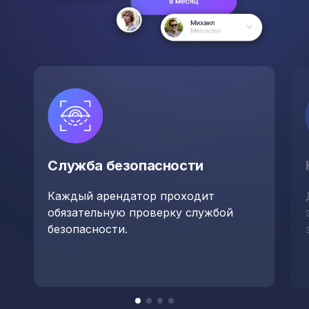
Служба безопасности
Каждый арендатор проходит
обязательную проверку службой
безопасности.
Item
item
item
item
item