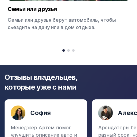
Семьи или друзья
Семьи или друзья берут автомобиль, чтобы
сьездить на дачу или в дом отдыха.
Item
1
item
item
item
of
0
1
2
3
Отзывы владельцев,
которые уже с нами
София
Алек
Менеджер Артем помог
Арендаторы бе
улучшить описание авто и
разный срок, н