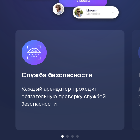
Служба безопасности
Каждый арендатор проходит
обязательную проверку службой
безопасности.
Item
item
item
item
item