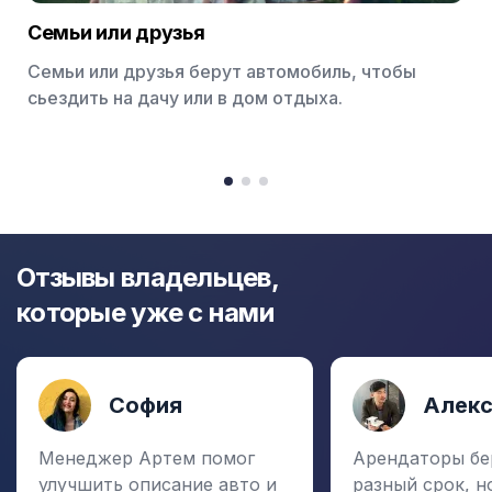
Семьи или друзья
Семьи или друзья берут автомобиль, чтобы
сьездить на дачу или в дом отдыха.
Item
1
item
item
item
of
0
1
2
3
Отзывы владельцев,
которые уже с нами
София
Алек
Менеджер Артем помог
Арендаторы бе
улучшить описание авто и
разный срок, н