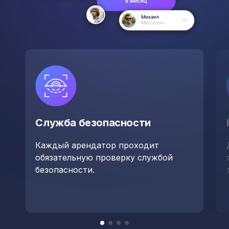
Служба безопасности
Каждый арендатор проходит
обязательную проверку службой
безопасности.
Item
item
item
item
item