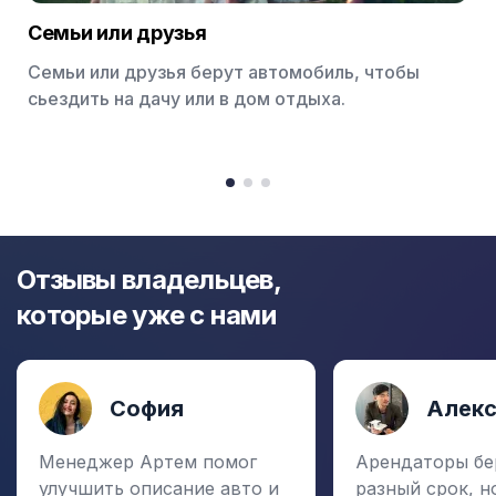
Семьи или друзья
Семьи или друзья берут автомобиль, чтобы
сьездить на дачу или в дом отдыха.
Item
1
item
item
item
of
0
1
2
3
Отзывы владельцев,
которые уже с нами
София
Алек
Менеджер Артем помог
Арендаторы бе
улучшить описание авто и
разный срок, н