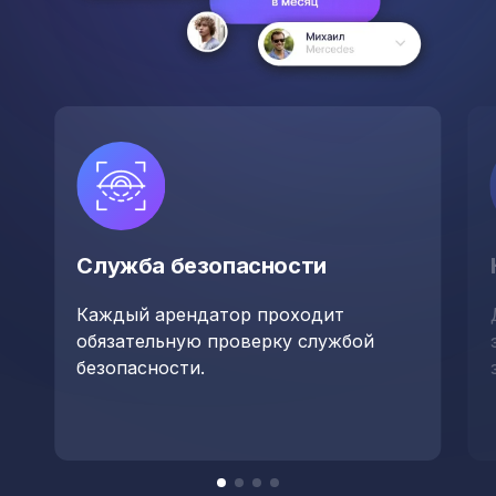
Служба безопасности
Каждый арендатор проходит
обязательную проверку службой
безопасности.
Item
item
item
item
item