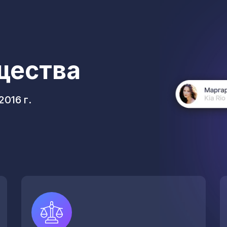
щества
016 г.