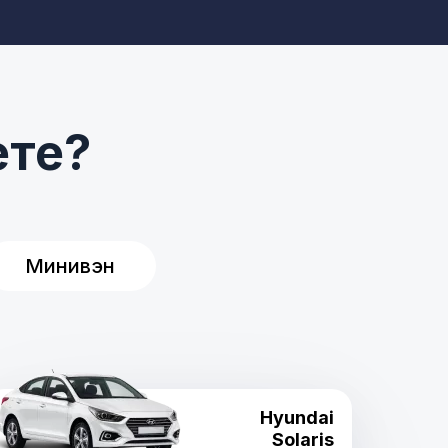
ете?
Минивэн
Hyundai
Solaris