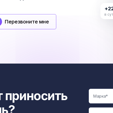
+2
в су
Перезвоните мне
 приносить
ль?