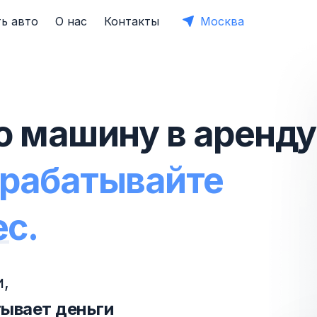
ь авто
О нас
Контакты
Москва
ю машину в аренду
арабатывайте
ес.
,
тывает деньги