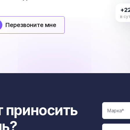
+2
в су
Перезвоните мне
 приносить
ль?