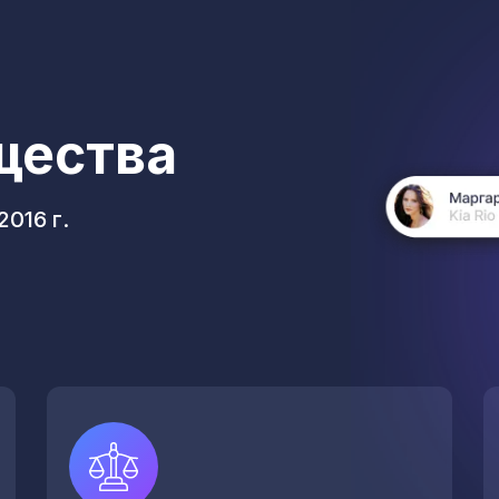
щества
016 г.