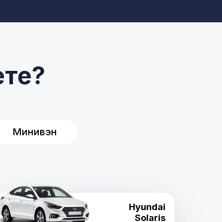
ете?
Минивэн
Hyundai
Solaris