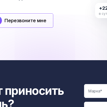
+2
в су
Перезвоните мне
 приносить
ль?