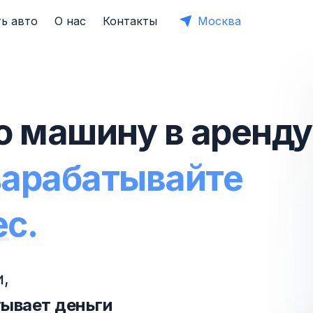
ь авто
О нас
Контакты
Москва
ю машину в аренду
зарабатывайте
ес.
,
тывает деньги