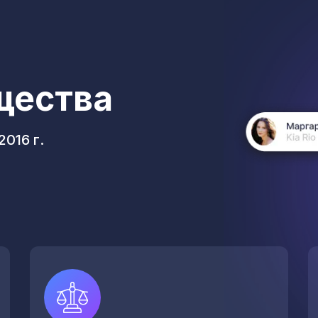
щества
016 г.