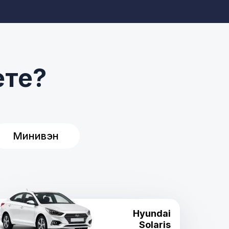
ете?
Минивэн
Hyundai
Solaris