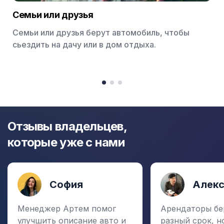
Семьи или друзья
Семьи или друзья берут автомобиль, чтобы
сьездить на дачу или в дом отдыха.
Item
1
item
item
item
of
0
1
2
3
Отзывы владельцев,
которые уже с нами
София
Алек
Менеджер Артем помог
Арендаторы бе
улучшить описание авто и
разный срок, н