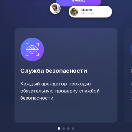
Служба безопасности
Каждый арендатор проходит
обязательную проверку службой
безопасности.
Item
item
item
item
item