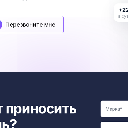
+2
в су
Перезвоните мне
 приносить
ль?