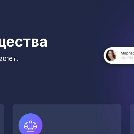
щества
016 г.