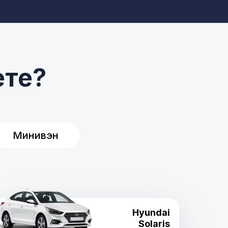
ете?
Минивэн
Hyundai
Solaris