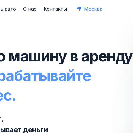
ь авто
О нас
Контакты
Москва
ю машину в аренду
арабатывайте
ес.
,
тывает деньги