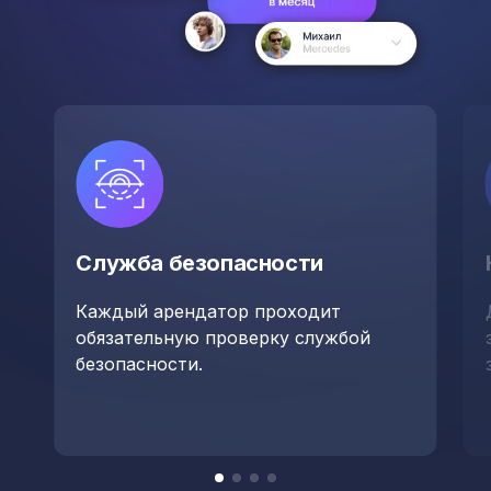
Служба безопасности
Каждый арендатор проходит
обязательную проверку службой
безопасности.
Item
item
item
item
item