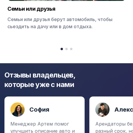
Семьи или друзья
Семьи или друзья берут автомобиль, чтобы
сьездить на дачу или в дом отдыха.
Item
1
item
item
item
of
0
1
2
3
Отзывы владельцев,
которые уже с нами
София
Алек
Менеджер Артем помог
Арендаторы бе
улучшить описание авто и
разный срок, н