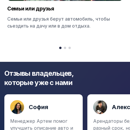
Семьи или друзья
Семьи или друзья берут автомобиль, чтобы
сьездить на дачу или в дом отдыха.
Item
1
item
item
item
of
0
1
2
3
Отзывы владельцев,
которые уже с нами
София
Алек
Менеджер Артем помог
Арендаторы бе
улучшить описание авто и
разный срок, н