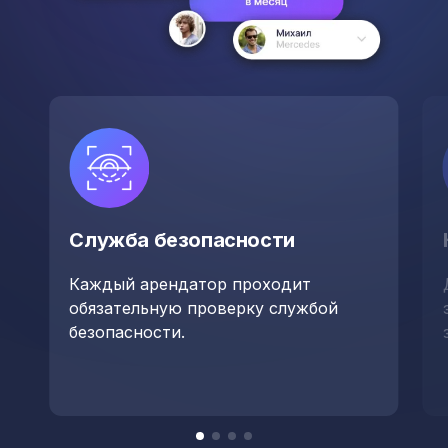
Служба безопасности
Каждый арендатор проходит
обязательную проверку службой
безопасности.
Item
item
item
item
item