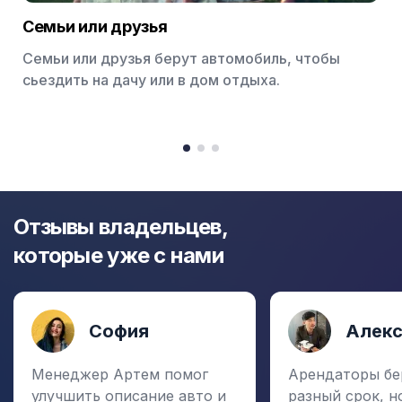
Семьи или друзья
Семьи или друзья берут автомобиль, чтобы
сьездить на дачу или в дом отдыха.
Item
1
item
item
item
of
0
1
2
3
Отзывы владельцев,
которые уже с нами
София
Алек
Менеджер Артем помог
Арендаторы бе
улучшить описание авто и
разный срок, н