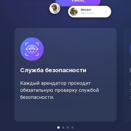
Служба безопасности
Каждый арендатор проходит
обязательную проверку службой
безопасности.
Item
item
item
item
item