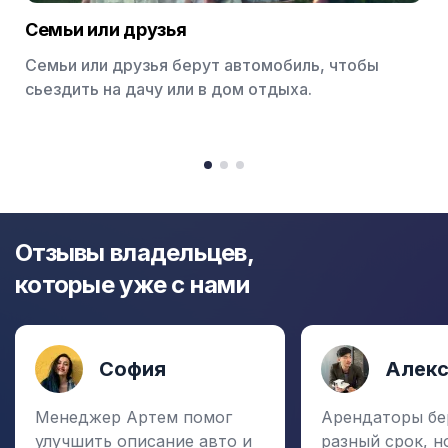
Семьи или друзья
Семьи или друзья берут автомобиль, чтобы
сьездить на дачу или в дом отдыха.
Item
1
item
item
item
of
0
1
2
3
Отзывы владельцев,
которые уже с нами
София
Алек
Менеджер Артем помог
Арендаторы бе
улучшить описание авто и
разный срок, н