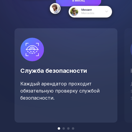
Служба безопасности
Каждый арендатор проходит
обязательную проверку службой
безопасности.
Item
item
item
item
item