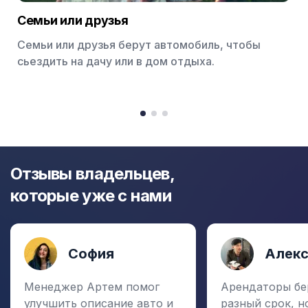
Семьи или друзья
Семьи или друзья берут автомобиль, чтобы
сьездить на дачу или в дом отдыха.
Item
1
item
item
item
of
0
1
2
3
Отзывы владельцев,
которые уже с нами
София
Алек
Менеджер Артем помог
Арендаторы бе
улучшить описание авто и
разный срок, н