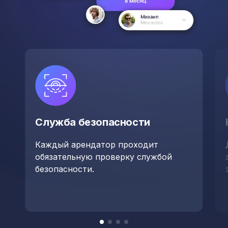
Служба безопасности
Каждый арендатор проходит
обязательную проверку службой
безопасности.
Item
item
item
item
item