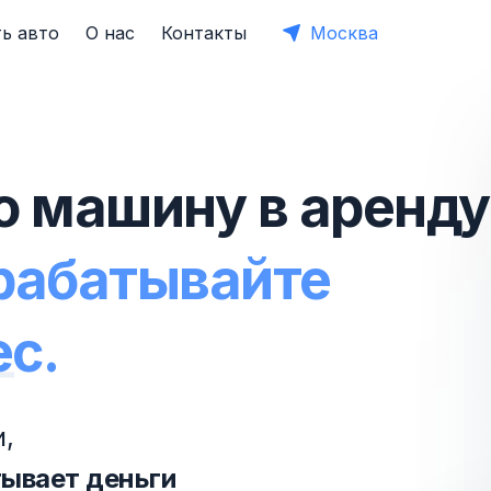
ь авто
О нас
Контакты
Москва
ю машину в аренду
арабатывайте
ес.
,
тывает деньги