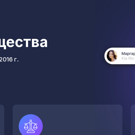
щества
016 г.