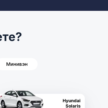
ете?
Минивэн
Hyundai
Solaris