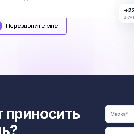
+2
в су
Перезвоните мне
 приносить
ль?