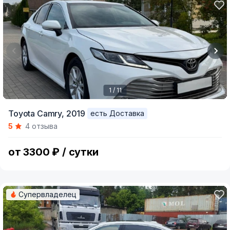
1 / 11
Item
Toyota Camry,
2019
есть Доставка
1
5
4 отзыва
of
11
от 3300 ₽ / сутки
Супервладелец