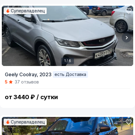
Супервладелец
1 / 6
Item
Geely Coolray,
2023
есть Доставка
1
5
37 отзывов
of
6
от 3440 ₽ / сутки
Супервладелец