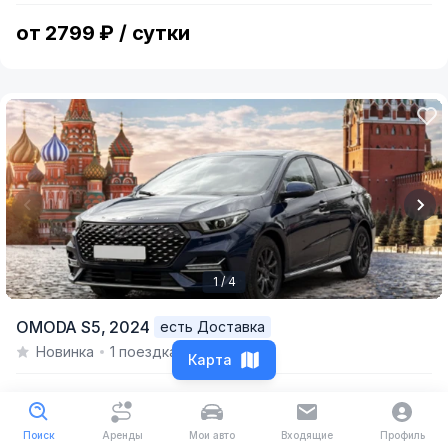
7
от 2799 ₽ / сутки
1 / 4
Item
OMODA S5,
2024
есть Доставка
1
Новинка
1 поездка
of
Карта
4
от 3880 ₽ / сутки
Поиск
Аренды
Мои авто
Входящие
Профиль