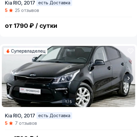
Kia RIO,
2017
есть Доставка
1
5
25 отзывов
of
5
от 1790 ₽ / сутки
Супервладелец
1 / 5
Item
Kia RIO,
2017
есть Доставка
1
5
7 отзывов
of
5