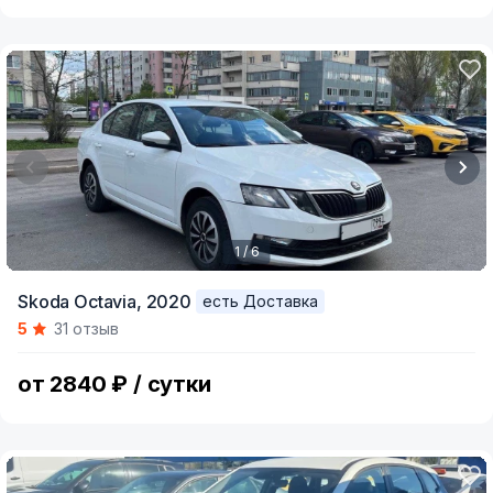
1 / 6
Item
Skoda Octavia,
2020
есть Доставка
1
5
31 отзыв
of
6
от 2840 ₽ / сутки