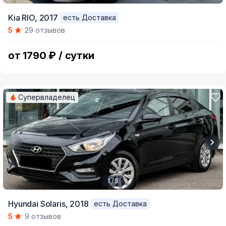
Item
Kia RIO,
2017
есть Доставка
1
5
29 отзывов
of
5
от 1790 ₽ / сутки
Супервладелец
1 / 5
Item
Hyundai Solaris,
2018
есть Доставка
1
5
9 отзывов
of