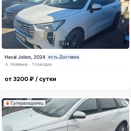
1 / 4
Item
Haval Jolion,
2024
есть Доставка
1
Новинка
1 поездка
of
4
от 3200 ₽ / сутки
Супервладелец