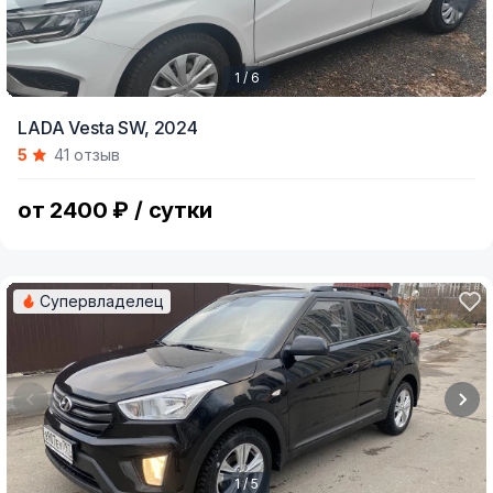
1 / 6
Item
LADA Vesta SW,
2024
1
5
41 отзыв
of
6
от 2400 ₽ / сутки
Супервладелец
1 / 5