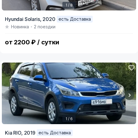
1 / 8
Item
Hyundai Solaris,
2020
есть Доставка
1
Новинка
2 поездки
of
8
от 2200 ₽ / сутки
1 / 6
Item
Kia RIO,
2019
есть Доставка
1