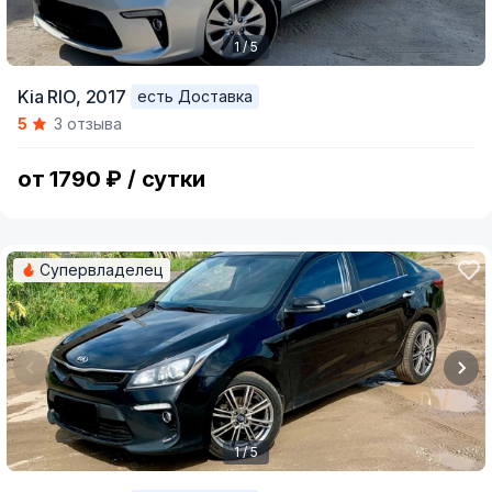
1 / 5
Item
Kia RIO,
2017
есть Доставка
1
5
3 отзыва
of
5
от 1790 ₽ / сутки
Супервладелец
1 / 5
Item