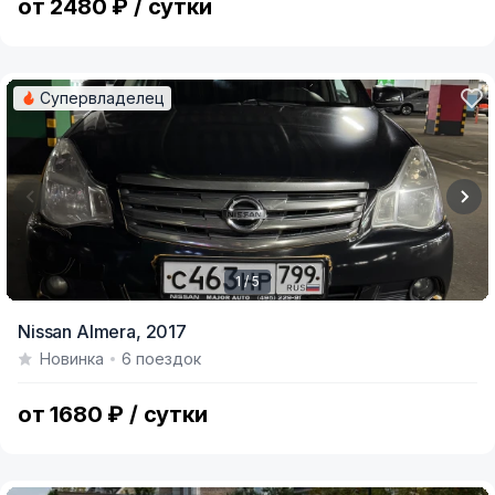
от 2480 ₽ / сутки
Супервладелец
1 / 5
Item
Nissan Almera,
2017
1
Новинка
6 поездок
of
5
от 1680 ₽ / сутки