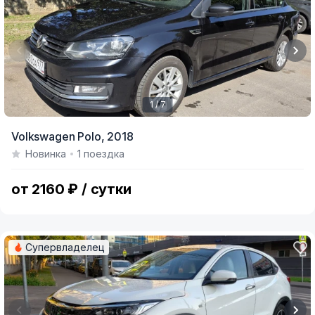
1 / 7
Item
Volkswagen Polo,
2018
1
Новинка
1 поездка
of
7
от 2160 ₽ / сутки
Супервладелец