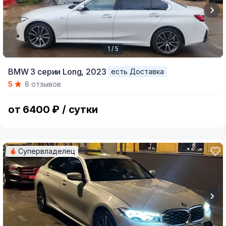
1 / 5
Item
BMW 3 серии Long,
2023
есть Доставка
1
5
8 отзывов
of
5
от 6400 ₽ / сутки
Супервладелец