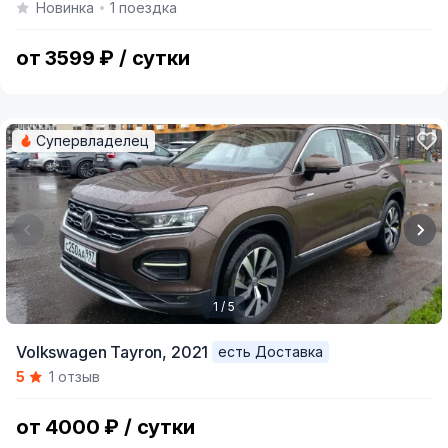
Новинка
1 поездка
of
6
от 3599 ₽ / сутки
Супервладелец
1 / 5
Item
Volkswagen Tayron,
2021
есть Доставка
1
5
1 отзыв
of
5
от 4000 ₽ / сутки