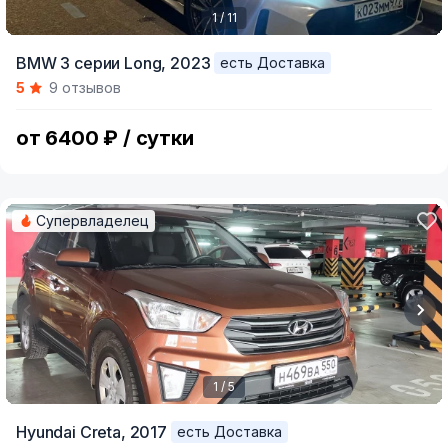
1 / 11
Item
BMW 3 серии Long,
2023
есть Доставка
1
5
9 отзывов
of
11
от 6400 ₽ / сутки
Супервладелец
1 / 5
Item
Hyundai Creta,
2017
есть Доставка
1