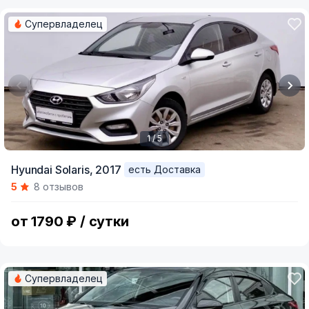
Супервладелец
1 / 5
Item
Hyundai Solaris,
2017
есть Доставка
1
5
8 отзывов
of
5
от 1790 ₽ / сутки
Супервладелец