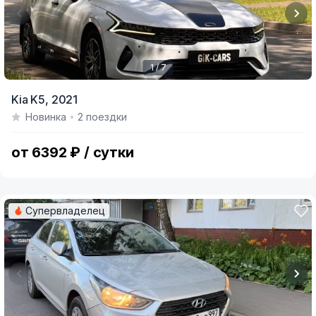
1 / 7
Item
Kia K5,
2021
1
Новинка
2 поездки
of
7
от 6392 ₽ / сутки
Супервладелец