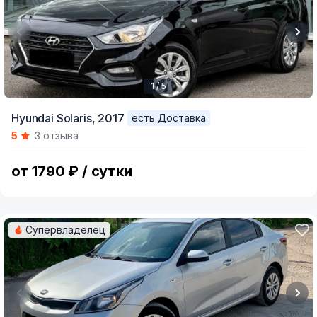
1 / 5
Item
Hyundai Solaris,
2017
есть Доставка
1
5
3 отзыва
of
5
от 1790 ₽ / сутки
Супервладелец