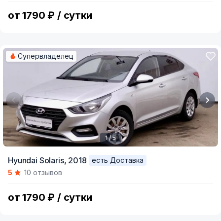
5
от 1790 ₽ / сутки
Супервладелец
1 / 5
Item
Hyundai Solaris,
2018
есть Доставка
1
5
10 отзывов
of
5
от 1790 ₽ / сутки