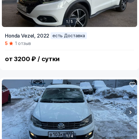
1 / 5
Item
Honda Vezel,
2022
есть Доставка
1
5
1 отзыв
of
5
от 3200 ₽ / сутки
1 / 4