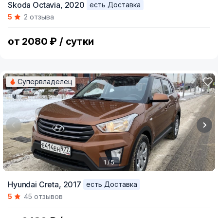
Skoda Octavia,
2020
есть Доставка
1
5
2 отзыва
of
8
от 2080 ₽ / сутки
Супервладелец
1 / 5
Item
Hyundai Creta,
2017
есть Доставка
1
5
45 отзывов
of
5