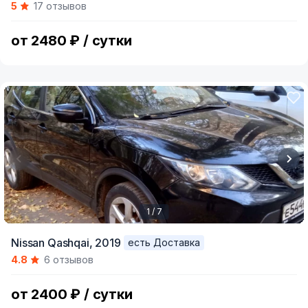
5
17 отзывов
of
5
от 2480 ₽ / сутки
1 / 7
Item
Nissan Qashqai,
2019
есть Доставка
1
4.8
6 отзывов
of
7
от 2400 ₽ / сутки