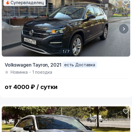
Супервладелец
1 / 7
Item
Volkswagen Tayron,
2021
есть Доставка
1
Новинка
1 поездка
of
7
от 4000 ₽ / сутки