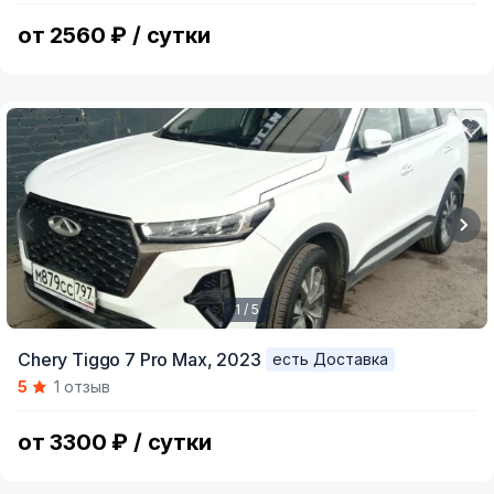
11
от 2560 ₽ / сутки
1 / 5
Item
Chery Tiggo 7 Pro Max,
2023
есть Доставка
1
5
1 отзыв
of
5
от 3300 ₽ / сутки