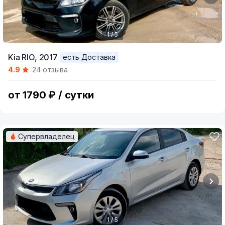
1 / 5
Item
Kia RIO,
2017
есть Доставка
1
4.9
24 отзыва
of
5
от 1790 ₽ / сутки
Супервладелец
1 / 5