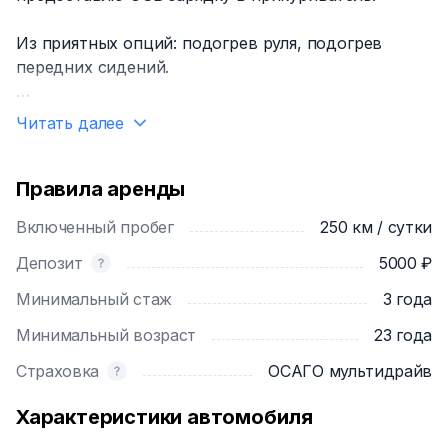
Из приятных опций: подогрев руля, подогрев
передних сидений.
Доставка автомобиля по Москве и в ближайшие
Читать далее
города мос.области 3000₽.
Задержка возврата автомобиля 250₽ за каждый
час.
Правила аренды
Включенный пробег
250 км / сутки
Депозит
5000 ₽
Минимальный стаж
3 года
Минимальный возраст
23 года
Страховка
ОСАГО мультидрайв
Характеристики автомобиля