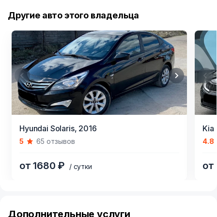
Другие авто этого владельца
Item
Item
Hyundai Solaris,
2016
Kia 
1
1
5
65 отзывов
4.8
of
of
4
5
от 1680 ₽
от
/ сутки
Item
1
of
Дополнительные услуги